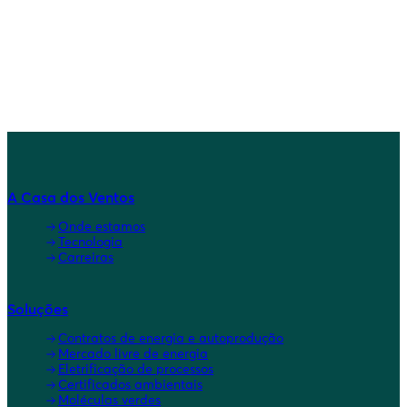
Carregar mais
A Casa dos Ventos
Onde estamos
Tecnologia
Carreiras
Soluções
Contratos de energia e autoprodução
Mercado livre de energia
Eletrificação de processos
Certificados ambientais
Moléculas verdes