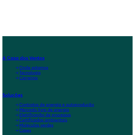
Acordo de mais de meio bilhão de dólares e 110 megawatts
médios potencializa a união entre tecnologia e sustentabilidade
A Casa dos Ventos
Onde estamos
Tecnologia
Carreiras
Soluções
Contratos de energia e autoprodução
Mercado livre de energia
Eletrificação de processos
Certificados ambientais
Moléculas verdes
Cases